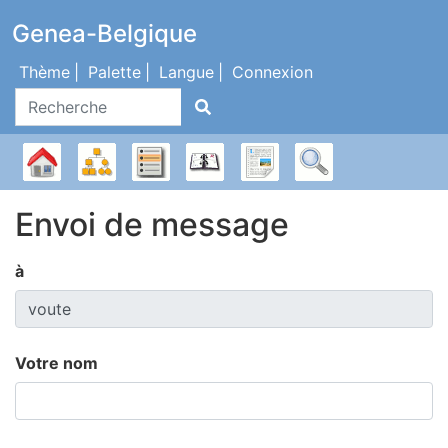
Passer au contenu
Genea-Belgique
Thème
Palette
Langue
Connexion
Recherche
Diagrammes
Listes
Calendrier
Rapports
Recherche
Arbre
Envoi de message
généalogique
à
Votre nom